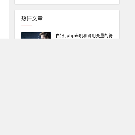
热评文章
白银 ,php声明和调用变量的符
2023-07-01
0
白银 mongo排序sort,p
2023-07-01
0
白银 php市场占有率,PHP会
2023-07-01
0
白银 yy挂机一小时多少积分,i
2023-06-22
0