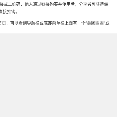
接或二维码，他人通过链接购买并使用后，分享者可获得佣
直接挂钩。
首页，可以看到导航栏或底部菜单栏上面有一个“美团圈圈”或
够找到相应的BD联系方式和BD联系合作方法。打开美团圈圈
商家入驻”，点击进入后即可填写商家合作申请表。
取消
识，通常是不能直接取消或去除的。这是微信小程序的固有设
开小程序设置、分享小程序等。不过，虽然无法直接取消这些
验的干扰。
个很关键。点击出来菜单栏，点击倒数第二个选项“设置”（设