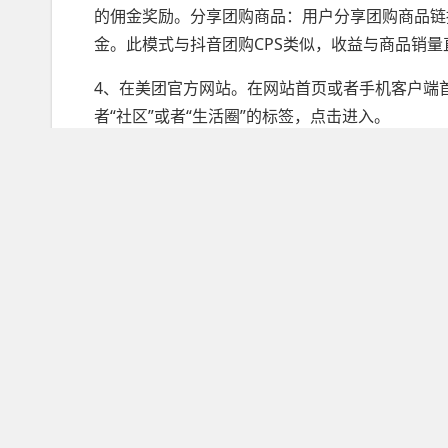
的佣金奖励。分享团购商品：用户分享团购商品链
金。此模式与抖音团购CPS类似，收益与商品销量
4、在美团官方网站。在网站首页或者手机客户端
者“社区”或者“生活圈”的标签，点击进入。
5、美团圈圈加入方法商家在美团圈圈小程序内能
小程序，注册、登录后在“我的”界面下能够看到“
微信小程序三个点和圈圈如何
微信小程序右上角的三个点和圆圈作为小程序的标
计，用于提供小程序的一些基本功能和操作，如打
标识，但用户可以通过一些方式减少它们对使用体
点击进入微信。在微信的左上角找到菜单按钮，这